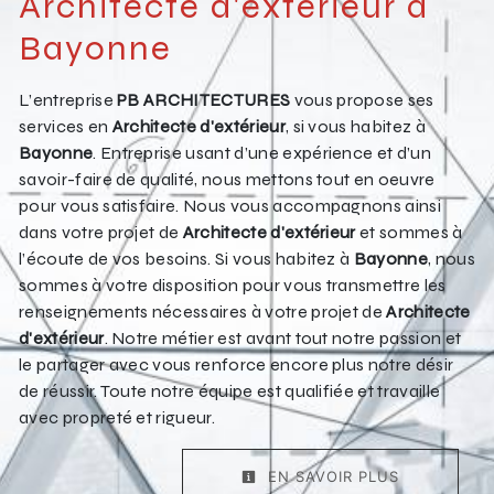
Architecte d'extérieur à
Bayonne
L’entreprise
PB ARCHITECTURES
vous propose ses
services en
Architecte d'extérieur
, si vous habitez à
Bayonne
. Entreprise usant d’une expérience et d’un
savoir-faire de qualité, nous mettons tout en oeuvre
pour vous satisfaire. Nous vous accompagnons ainsi
dans votre projet de
Architecte d'extérieur
et sommes à
l’écoute de vos besoins. Si vous habitez à
Bayonne
, nous
sommes à votre disposition pour vous transmettre les
renseignements nécessaires à votre projet de
Architecte
d'extérieur
. Notre métier est avant tout notre passion et
le partager avec vous renforce encore plus notre désir
de réussir. Toute notre équipe est qualifiée et travaille
avec propreté et rigueur.
EN SAVOIR PLUS