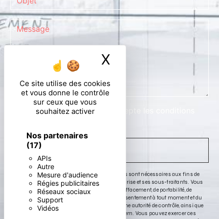
X
Masquer le ban
Ce site utilise des cookies
et vous donne le contrôle
sur ceux que vous
En cochant cette case, j'accepte les conditions
souhaitez activer
particulières ci-dessous **
Nos partenaires
(17)
ENVOYER
APIs
Autre
Mesure d'audience
** Les données personnelles communiquées sont nécessaires aux fins de
vous contacter. Elles sont destinées à l'entreprise et ses sous-traitants. Vous
Régies publicitaires
disposez de droits d’accès, de rectification, d’effacement, de portabilité, de
Réseaux sociaux
limitation, d’opposition, de retrait de votre consentement à tout moment et du
Support
droit d’introduire une réclamation auprès d’une autorité de contrôle, ainsi que
Vidéos
d’organiser le sort de vos données post-mortem. Vous pouvez exercer ces