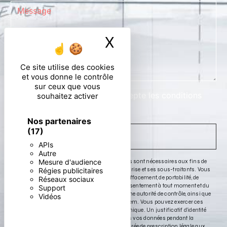
X
Masquer le ban
Ce site utilise des cookies
et vous donne le contrôle
sur ceux que vous
En cochant cette case, j'accepte les conditions
souhaitez activer
particulières ci-dessous **
Nos partenaires
(17)
ENVOYER
APIs
Autre
Mesure d'audience
** Les données personnelles communiquées sont nécessaires aux fins de
vous contacter. Elles sont destinées à l'entreprise et ses sous-traitants. Vous
Régies publicitaires
disposez de droits d’accès, de rectification, d’effacement, de portabilité, de
Réseaux sociaux
limitation, d’opposition, de retrait de votre consentement à tout moment et du
Support
droit d’introduire une réclamation auprès d’une autorité de contrôle, ainsi que
Vidéos
d’organiser le sort de vos données post-mortem. Vous pouvez exercer ces
droits par voie postale ou par courrier électronique. Un justificatif d'identité
pourra vous être demandé. Nous conservons vos données pendant la
période de prise de contact puis pendant la durée de prescription légale aux