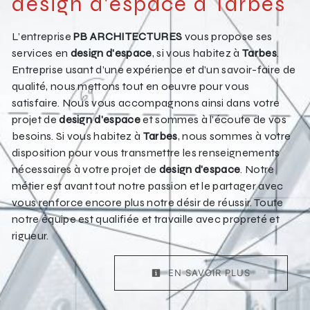
design d'espace à Tarbes
L’entreprise
PB ARCHITECTURES
vous propose ses
services en
design d'espace
, si vous habitez à
Tarbes
.
Entreprise usant d’une expérience et d’un savoir-faire de
qualité, nous mettons tout en oeuvre pour vous
satisfaire. Nous vous accompagnons ainsi dans votre
projet de
design d'espace
et sommes à l’écoute de vos
besoins. Si vous habitez à
Tarbes
, nous sommes à votre
disposition pour vous transmettre les renseignements
nécessaires à votre projet de
design d'espace
. Notre
métier est avant tout notre passion et le partager avec
vous renforce encore plus notre désir de réussir. Toute
notre équipe est qualifiée et travaille avec propreté et
rigueur.
EN SAVOIR PLUS