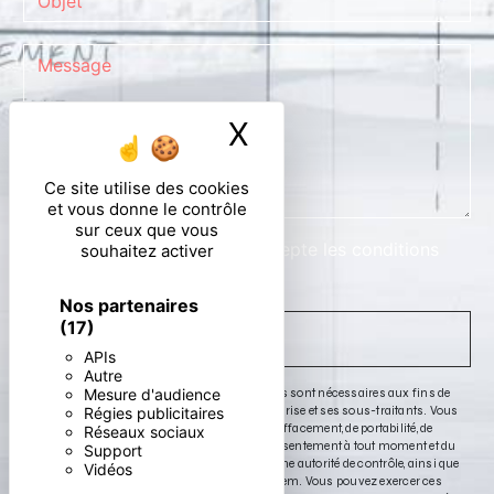
X
Masquer le ban
Ce site utilise des cookies
et vous donne le contrôle
sur ceux que vous
En cochant cette case, j'accepte les conditions
souhaitez activer
particulières ci-dessous **
Nos partenaires
(17)
ENVOYER
APIs
Autre
Mesure d'audience
** Les données personnelles communiquées sont nécessaires aux fins de
vous contacter. Elles sont destinées à l'entreprise et ses sous-traitants. Vous
Régies publicitaires
disposez de droits d’accès, de rectification, d’effacement, de portabilité, de
Réseaux sociaux
limitation, d’opposition, de retrait de votre consentement à tout moment et du
Support
droit d’introduire une réclamation auprès d’une autorité de contrôle, ainsi que
Vidéos
d’organiser le sort de vos données post-mortem. Vous pouvez exercer ces