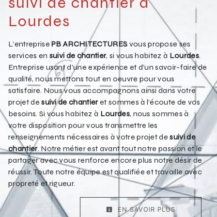
suivi de chantier à
Lourdes
L’entreprise
PB ARCHITECTURES
vous propose ses
services en
suivi de chantier
, si vous habitez à
Lourdes
.
Entreprise usant d’une expérience et d’un savoir-faire de
qualité, nous mettons tout en oeuvre pour vous
satisfaire. Nous vous accompagnons ainsi dans votre
projet de
suivi de chantier
et sommes à l’écoute de vos
besoins. Si vous habitez à
Lourdes
, nous sommes à
votre disposition pour vous transmettre les
renseignements nécessaires à votre projet de
suivi de
chantier
. Notre métier est avant tout notre passion et le
partager avec vous renforce encore plus notre désir de
réussir. Toute notre équipe est qualifiée et travaille avec
propreté et rigueur.
EN SAVOIR PLUS