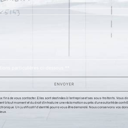
deau des cookies
tions particulières ci-dessous **
ENVOYER
 de vous contacter. Elles sont destinées à l'entreprise et ses sous-traitants. Vous dispo
ntement à tout moment et du droit d’introduire une réclamation auprès d’une autorité de cont
lectronique. Un justificatif d'identité pourra vous être demandé. Nous conservons vos don
tieux.