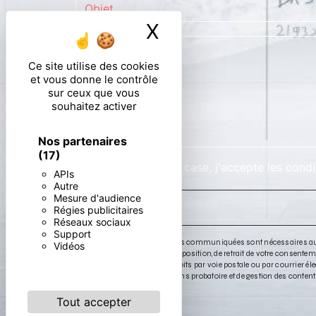
X
Masquer le ban
Ce site utilise des cookies
et vous donne le contrôle
sur ceux que vous
souhaitez activer
Nos partenaires
(17)
En cochant cette case, j'accepte les condi
APIs
Autre
Mesure d'audience
Régies publicitaires
Réseaux sociaux
Support
** Les données personnelles communiquées sont nécessaires aux fins
Vidéos
portabilité, de limitation, d’opposition, de retrait de votre conse
Vous pouvez exercer ces droits par voie postale ou par courrier é
de prescription légale aux fins probatoire et de gestion des conten
Tout accepter