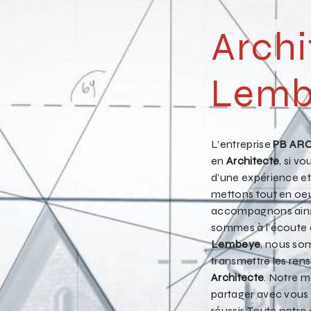
Archi
Lemb
L’entreprise
PB AR
en
Architecte
, si v
d’une expérience et 
mettons tout en oeu
accompagnons ainsi
sommes à l’écoute d
Lembeye
, nous so
transmettre les ren
Architecte
. Notre m
partager avec vous 
réussir. Toute notre 