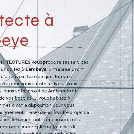
tecte à
eye
CHITECTURES
vous propose ses services
ous habitez à
Lembeye
. Entreprise usant
d’un savoir-faire de qualité, nous
vre pour vous satisfaire. Nous vous
 dans votre projet de
Architecte
et
e vos besoins. Si vous habitez à
mmes à votre disposition pour vous
seignements nécessaires à votre projet de
étier est avant tout notre passion et le
renforce encore plus notre désir de
équipe est qualifiée et travaille avec