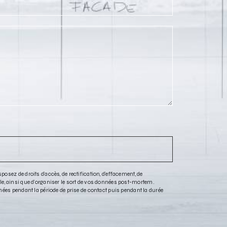
sez de droits d’accès, de rectification, d’effacement, de
rôle, ainsi que d’organiser le sort de vos données post-mortem.
nées pendant la période de prise de contact puis pendant la durée