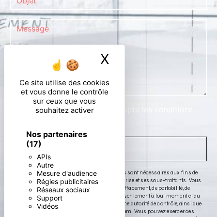
X
Masquer le ban
Ce site utilise des cookies
et vous donne le contrôle
sur ceux que vous
En cochant cette case, j'accepte les conditions
souhaitez activer
particulières ci-dessous **
Nos partenaires
(17)
ENVOYER
APIs
Autre
Mesure d'audience
** Les données personnelles communiquées sont nécessaires aux fins de
vous contacter. Elles sont destinées à l'entreprise et ses sous-traitants. Vous
Régies publicitaires
disposez de droits d’accès, de rectification, d’effacement, de portabilité, de
Réseaux sociaux
limitation, d’opposition, de retrait de votre consentement à tout moment et du
Support
droit d’introduire une réclamation auprès d’une autorité de contrôle, ainsi que
Vidéos
d’organiser le sort de vos données post-mortem. Vous pouvez exercer ces