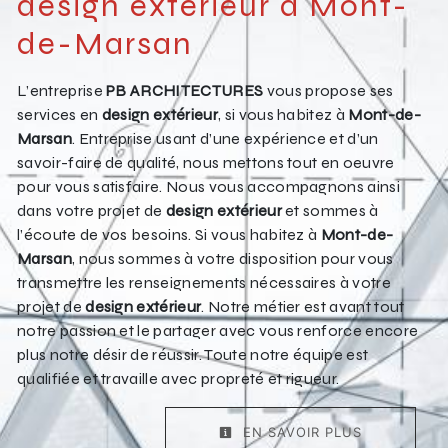
design extérieur à Mont-
de-Marsan
L’entreprise
PB ARCHITECTURES
vous propose ses
services en
design extérieur
, si vous habitez à
Mont-de-
Marsan
. Entreprise usant d’une expérience et d’un
savoir-faire de qualité, nous mettons tout en oeuvre
pour vous satisfaire. Nous vous accompagnons ainsi
dans votre projet de
design extérieur
et sommes à
l’écoute de vos besoins. Si vous habitez à
Mont-de-
Marsan
, nous sommes à votre disposition pour vous
transmettre les renseignements nécessaires à votre
projet de
design extérieur
. Notre métier est avant tout
notre passion et le partager avec vous renforce encore
plus notre désir de réussir. Toute notre équipe est
qualifiée et travaille avec propreté et rigueur.
EN SAVOIR PLUS