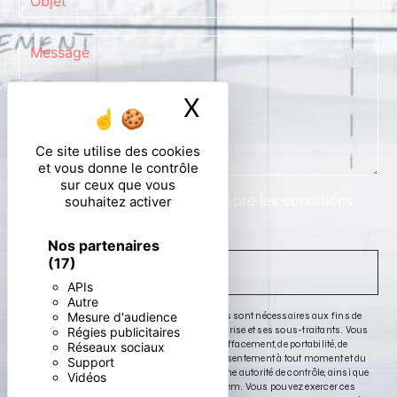
X
Masquer le ban
Ce site utilise des cookies
et vous donne le contrôle
sur ceux que vous
En cochant cette case, j'accepte les conditions
souhaitez activer
particulières ci-dessous **
Nos partenaires
(17)
ENVOYER
APIs
Autre
Mesure d'audience
** Les données personnelles communiquées sont nécessaires aux fins de
vous contacter. Elles sont destinées à l'entreprise et ses sous-traitants. Vous
Régies publicitaires
disposez de droits d’accès, de rectification, d’effacement, de portabilité, de
Réseaux sociaux
limitation, d’opposition, de retrait de votre consentement à tout moment et du
Support
droit d’introduire une réclamation auprès d’une autorité de contrôle, ainsi que
Vidéos
d’organiser le sort de vos données post-mortem. Vous pouvez exercer ces