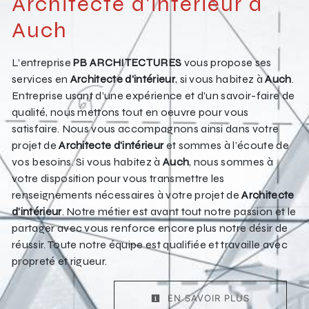
Architecte d'intérieur à
Auch
L’entreprise
PB ARCHITECTURES
vous propose ses
services en
Architecte d'intérieur
, si vous habitez à
Auch
.
Entreprise usant d’une expérience et d’un savoir-faire de
qualité, nous mettons tout en oeuvre pour vous
satisfaire. Nous vous accompagnons ainsi dans votre
projet de
Architecte d'intérieur
et sommes à l’écoute de
vos besoins. Si vous habitez à
Auch
, nous sommes à
votre disposition pour vous transmettre les
renseignements nécessaires à votre projet de
Architecte
d'intérieur
. Notre métier est avant tout notre passion et le
partager avec vous renforce encore plus notre désir de
réussir. Toute notre équipe est qualifiée et travaille avec
propreté et rigueur.
EN SAVOIR PLUS